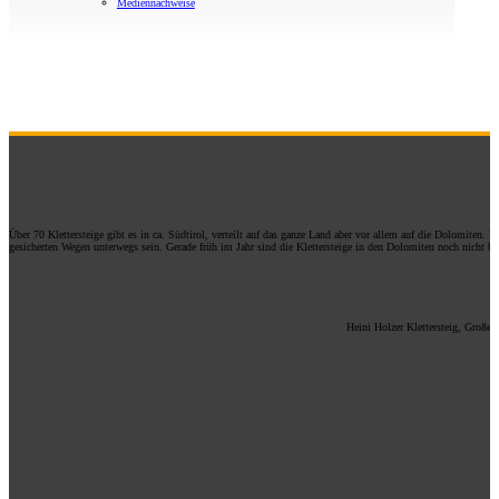
Mediennachweise
Über 70 Klettersteige gibt es in ca. Südtirol, verteilt auf das ganze Land aber vor allem auf die Dolomite
gesicherten Wegen unterwegs sein. Gerade früh im Jahr sind die Klettersteige in den Dolomiten noch nicht bege
Heini Holzer Klettersteig, Großer I