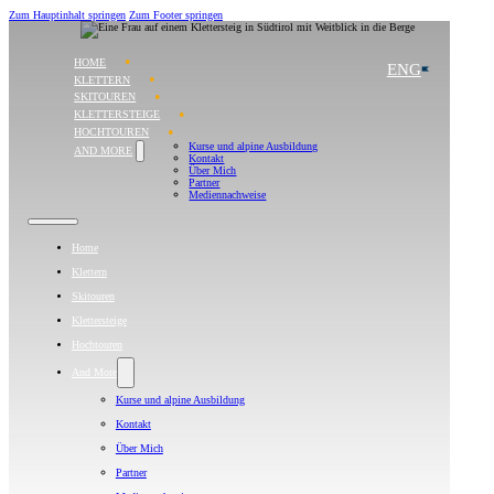
Zum Hauptinhalt springen
Zum Footer springen
HOME
ENG
KLETTERN
SKITOUREN
KLETTERSTEIGE
HOCHTOUREN
Kurse und alpine Ausbildung
AND MORE
Kontakt
Über Mich
Partner
Mediennachweise
Home
Klettern
Skitouren
Klettersteige
Hochtouren
And More
Kurse und alpine Ausbildung
Kontakt
Über Mich
Partner