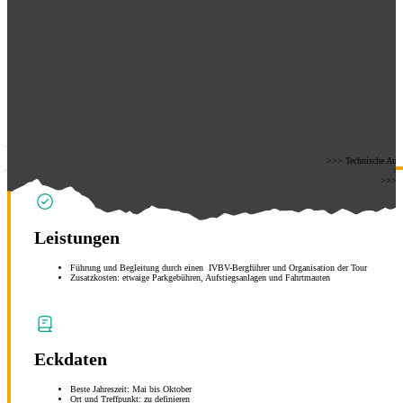
>>> Technische Ausrüs
>>
>>> Be
Leistungen
Führung und Begleitung durch einen IVBV-Bergführer und Organisation der Tour
Zusatzkosten: etwaige Parkgebühren, Aufstiegsanlagen und Fahrtmauten
Eckdaten
Beste Jahreszeit: Mai bis Oktober
Ort und Treffpunkt: zu definieren