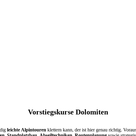
Vorstiegskurse Dolomiten
ndig
leichte Alpintouren
klettern kann, der ist hier genau richtig. Vorau
ken
,
Standplatzbau
,
Abseiltechniken
,
Routenplanung
sowie strategi