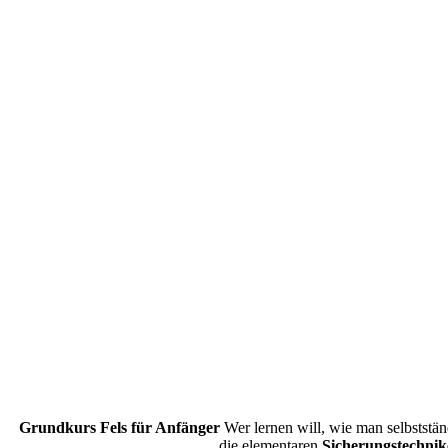
Grundkurs Fels für Anfänger
Wer lernen will, wie man selbststä
die elementaren
Sicherungstechni